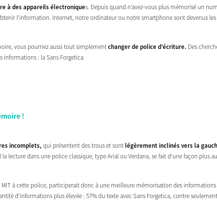
re à des appareils électronique
s. Depuis quand n’avez-vous plus mémorisé un numé
r obtenir l’information. Internet, notre ordinateur ou notre smartphone sont devenus le
moire, vous pourriez aussi tout simplement
changer de police d’écriture.
Des cherche
 informations : la Sans Forgetica.
émoire !
res incomplets,
qui présentent des trous et sont
légèrement inclinés vers la gauc
d la lecture dans une police classique, type Arial ou Verdana, se fait d’une façon plus 
MIT à cette police, participerait donc à une meilleure mémorisation des informations 
antité d’informations plus élevée : 57% du texte avec Sans Forgetica, contre seulement