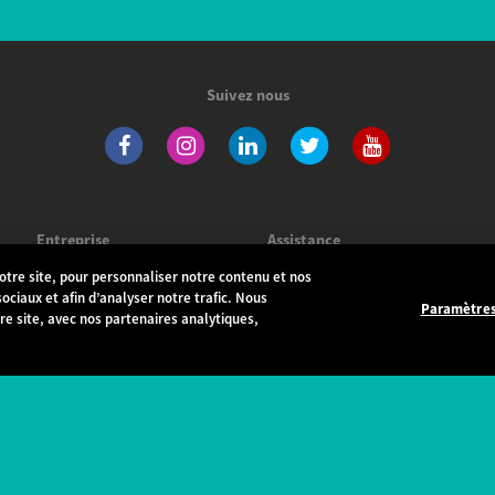
Suivez nous
Entreprise
Assistance
tre site, pour personnaliser notre contenu et nos
La marque
Assistance produits
ociaux et afin d’analyser notre trafic. Nous
Paramètre
e site, avec nos partenaires analytiques,
Votre carrière
Foire aux questions
Offres d'emplois
Mise à jour
Wiko dans le monde
Notices
Actu
Déclaration de conformité
Pressroom
Garantie
Indice de réparabilité