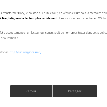
our transformer Dory, le poisson qui oublie tout, en véritable Dumbo à la mémoire d’él
 à lire, fatiguera le lecteur plus rapidement
. Liriez-vous un roman entier en MS San
fet d’accoutumance : un lecteur qui consulterait de nombreux textes dans cette police f
es New Roman ?
fficiel :
http://sansforgetica.rmit/
Retour
Partager