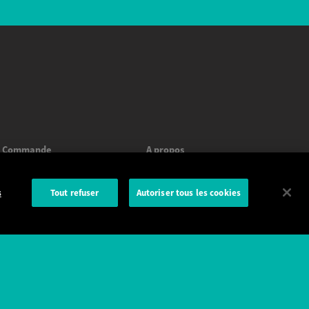
Commande
A propos
Assistance
Nous contacter
s
Tout refuser
Autoriser tous les cookies
Conseils & guide d'achat
CGV
Livraison rapide
Garantie
Paiement et sites sécurisés
Mentions légales & CGU
Satisfait et remboursé
Confidentialité et cookies
Plan du site