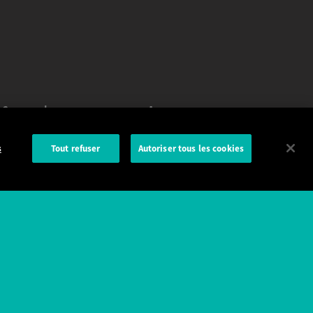
Commande
A propos
Assistance
Nous contacter
s
Tout refuser
Autoriser tous les cookies
Conseils & guide d'achat
CGV
Livraison rapide
Garantie
Paiement et sites sécurisés
Mentions légales & CGU
Satisfait et remboursé
Confidentialité et cookies
Plan du site