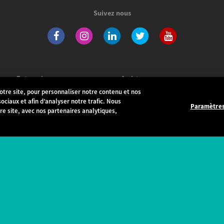
Suivez nous
Entreprise
Assistance
tre site, pour personnaliser notre contenu et nos
La marque
Assistance produits
ociaux et afin d’analyser notre trafic. Nous
Paramètre
e site, avec nos partenaires analytiques,
Votre carrière
Foire aux questions
Offres d'emplois
Mise à jour
Wiko dans le monde
Notices
Actu
Déclaration de conformité
Pressroom
Garantie
Indice de réparabilité