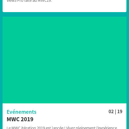
View3 Pro faite au MWC19.
Evénements
02 | 19
MWC 2019
Le MWC itération 2019 est lancée ! Vivez pleinement l’expérience