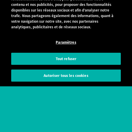
contenu et nos publicités, pour proposer des fonctionnalités
disponibles sur les réseaux sociaux et afin d’analyser notre
trafic. Nous partageons également des informations, quant à
votre navigation sur notre site, avec nos partenaires
NEWSLETTER
analytiques, publicitaires et de réseaux sociaux.
Nos produits
Paramètres
Smartphones
Téléphones portables
Tout refuser
Accessoires
Objets connectés
Outlet
Autres mobiles
Autoriser tous les cookies
Où acheter
Entreprise
La marque
Votre carrière
Offres d'emplois
Wiko dans le monde
Actu
Pressroom
Indice de réparabilité