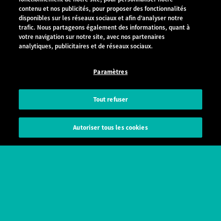
contenu et nos publicités, pour proposer des fonctionnalités
disponibles sur les réseaux sociaux et afin d’analyser notre
Smartphones
Téléphones portables
trafic. Nous partageons également des informations, quant à
Accessoires
Objets connectés
votre navigation sur notre site, avec nos partenaires
analytiques, publicitaires et de réseaux sociaux.
Outlet
Autres mobiles
Où acheter
Paramètres
Entreprise
Tout refuser
La marque
Votre carrière
Offres d'emplois
Wiko dans le monde
Autoriser tous les cookies
Actu
Pressroom
Indice de réparabilité
Assistance
Assistance produits
Foire aux questions
Mise à jour
Notices
Déclaration de conformité
Garantie